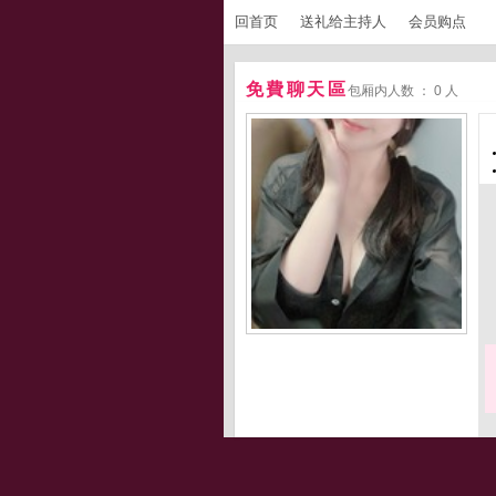
回首页
送礼给主持人
会员购点
免費聊天區
包厢内人数 ： 0 人