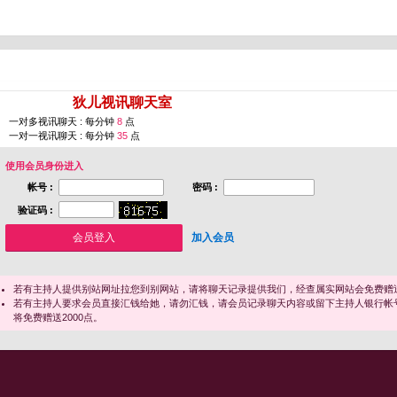
您即将进入 [
狄儿视讯聊天室
]
一对多视讯聊天 : 每分钟
8
点
一对一视讯聊天 : 每分钟
35
点
使用会员身份进入
帐号 :
密码 :
验证码 :
加入会员
若有主持人提供别站网址拉您到别网站，请将聊天记录提供我们，经查属实网站会免费赠送
若有主持人要求会员直接汇钱给她，请勿汇钱，请会员记录聊天内容或留下主持人银行帐
将免费赠送2000点。