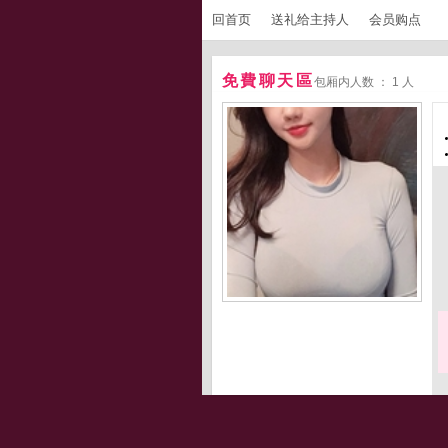
回首页
送礼给主持人
会员购点
免費聊天區
包厢内人数 ： 1 人