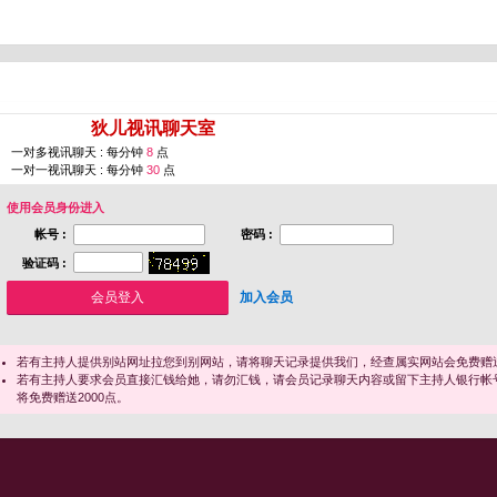
您即将进入 [
狄儿视讯聊天室
]
一对多视讯聊天 : 每分钟
8
点
一对一视讯聊天 : 每分钟
30
点
使用会员身份进入
帐号 :
密码 :
验证码 :
加入会员
若有主持人提供别站网址拉您到别网站，请将聊天记录提供我们，经查属实网站会免费赠送
若有主持人要求会员直接汇钱给她，请勿汇钱，请会员记录聊天内容或留下主持人银行帐
将免费赠送2000点。