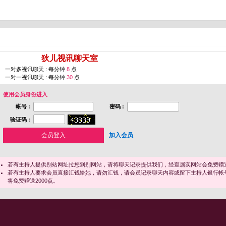
您即将进入 [
狄儿视讯聊天室
]
一对多视讯聊天 : 每分钟
8
点
一对一视讯聊天 : 每分钟
30
点
使用会员身份进入
帐号 :
密码 :
验证码 :
加入会员
若有主持人提供别站网址拉您到别网站，请将聊天记录提供我们，经查属实网站会免费赠送
若有主持人要求会员直接汇钱给她，请勿汇钱，请会员记录聊天内容或留下主持人银行帐
将免费赠送2000点。