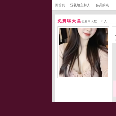
回首页
送礼给主持人
会员购点
免費聊天區
包厢内人数 ： 0 人