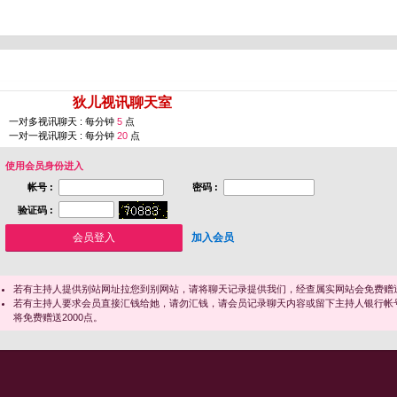
您即将进入 [
狄儿视讯聊天室
]
一对多视讯聊天 : 每分钟
5
点
一对一视讯聊天 : 每分钟
20
点
使用会员身份进入
帐号 :
密码 :
验证码 :
加入会员
若有主持人提供别站网址拉您到别网站，请将聊天记录提供我们，经查属实网站会免费赠送
若有主持人要求会员直接汇钱给她，请勿汇钱，请会员记录聊天内容或留下主持人银行帐
将免费赠送2000点。