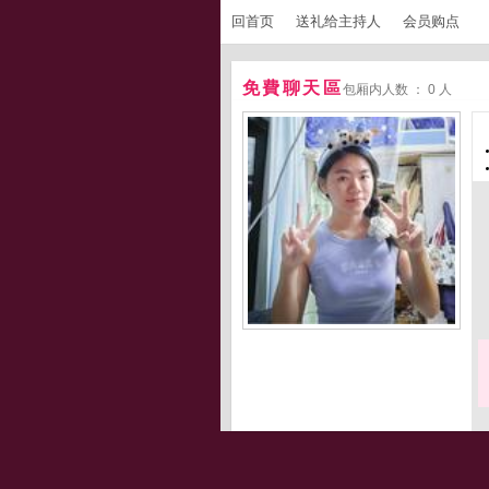
回首页
送礼给主持人
会员购点
免費聊天區
包厢内人数 ： 0 人