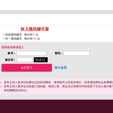
您即将进入 [
狄儿视讯聊天室
]
一对多视讯聊天 : 每分钟
8
点
一对一视讯聊天 : 每分钟
40
点
使用会员身份进入
帐号 :
密码 :
验证码 :
加入会员
若有主持人提供别站网址拉您到别网站，请将聊天记录提供我们，经查属实网站会免费赠送
若有主持人要求会员直接汇钱给她，请勿汇钱，请会员记录聊天内容或留下主持人银行帐
将免费赠送2000点。