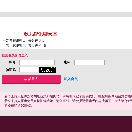
您即将进入 [
狄儿视讯聊天室
]
一对多视讯聊天 : 每分钟
6
点
一对一视讯聊天 : 每分钟
25
点
使用会员身份进入
帐号 :
密码 :
验证码 :
加入会员
若有主持人提供别站网址拉您到别网站，请将聊天记录提供我们，经查属实网站会免费赠送
若有主持人要求会员直接汇钱给她，请勿汇钱，请会员记录聊天内容或留下主持人银行帐
将免费赠送2000点。