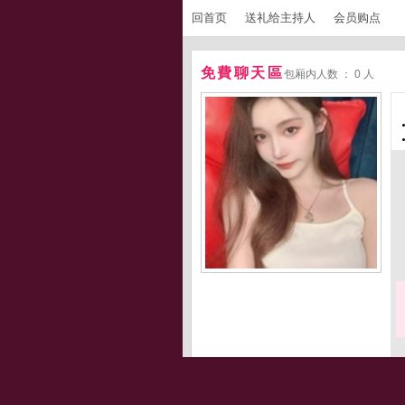
回首页
送礼给主持人
会员购点
免費聊天區
包厢内人数 ： 0 人