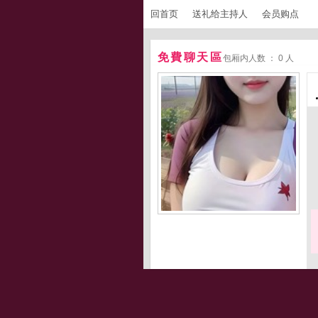
回首页
送礼给主持人
会员购点
免費聊天區
包厢内人数 ： 0 人