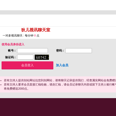
您即将进入 [
狄儿视讯聊天室
]
一对多视讯聊天 : 每分钟
8
点
使用会员身份进入
帐号 :
密码 :
验证码 :
加入会员
若有主持人提供别站网址拉您到别网站，请将聊天记录提供我们，经查属实网站会免费赠送
若有主持人要求会员直接汇钱给她，请勿汇钱，请会员记录聊天内容或留下主持人银行帐
将免费赠送2000点。