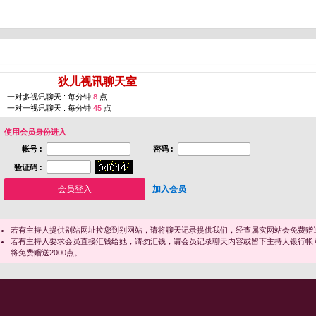
您即将进入 [
狄儿视讯聊天室
]
一对多视讯聊天 : 每分钟
8
点
一对一视讯聊天 : 每分钟
45
点
使用会员身份进入
帐号 :
密码 :
验证码 :
加入会员
若有主持人提供别站网址拉您到别网站，请将聊天记录提供我们，经查属实网站会免费赠送
若有主持人要求会员直接汇钱给她，请勿汇钱，请会员记录聊天内容或留下主持人银行帐
将免费赠送2000点。