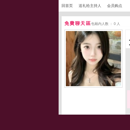
回首页
送礼给主持人
会员购点
免費聊天區
包厢内人数 ： 0 人