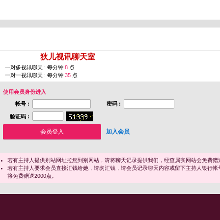
您即将进入 [
狄儿视讯聊天室
]
一对多视讯聊天 : 每分钟
8
点
一对一视讯聊天 : 每分钟
35
点
使用会员身份进入
帐号 :
密码 :
验证码 :
加入会员
若有主持人提供别站网址拉您到别网站，请将聊天记录提供我们，经查属实网站会免费赠送
若有主持人要求会员直接汇钱给她，请勿汇钱，请会员记录聊天内容或留下主持人银行帐
将免费赠送2000点。