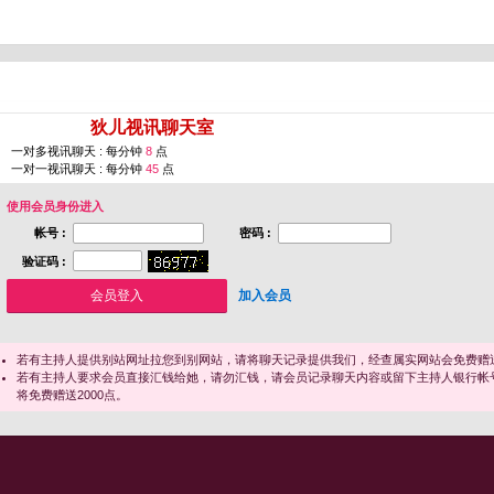
您即将进入 [
狄儿视讯聊天室
]
一对多视讯聊天 : 每分钟
8
点
一对一视讯聊天 : 每分钟
45
点
使用会员身份进入
帐号 :
密码 :
验证码 :
加入会员
若有主持人提供别站网址拉您到别网站，请将聊天记录提供我们，经查属实网站会免费赠送
若有主持人要求会员直接汇钱给她，请勿汇钱，请会员记录聊天内容或留下主持人银行帐
将免费赠送2000点。