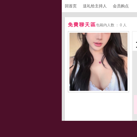
回首页
送礼给主持人
会员购点
免費聊天區
包厢内人数 ： 0 人