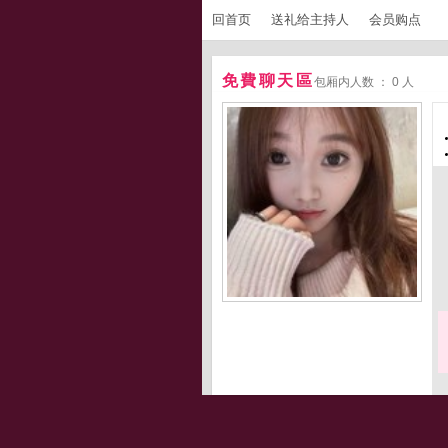
回首页
送礼给主持人
会员购点
免費聊天區
包厢内人数 ： 0 人