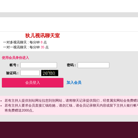
您即将进入 [
狄儿视讯聊天室
]
一对多视讯聊天 : 每分钟
8
点
一对一视讯聊天 : 每分钟
35
点
使用会员身份进入
帐号 :
密码 :
验证码 :
加入会员
若有主持人提供别站网址拉您到别网站，请将聊天记录提供我们，经查属实网站会免费赠送
若有主持人要求会员直接汇钱给她，请勿汇钱，请会员记录聊天内容或留下主持人银行帐
将免费赠送2000点。