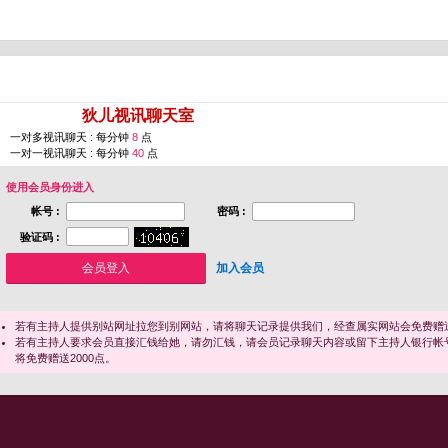
您即将进入 [
狄儿视讯聊天室
]
一对多视讯聊天 : 每分钟
8
点
一对一视讯聊天 : 每分钟
40
点
使用会员身份进入
帐号 :
密码 :
验证码 :
加入会员
若有主持人提供别站网址拉您到别网站，请将聊天记录提供我们，经查属实网站会免费赠送
若有主持人要求会员直接汇钱给她，请勿汇钱，请会员记录聊天内容或留下主持人银行帐
将免费赠送2000点。