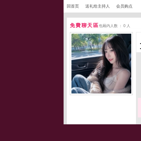
回首页
送礼给主持人
会员购点
免費聊天區
包厢内人数 ： 0 人