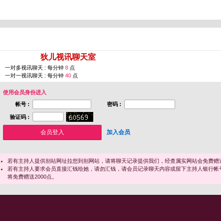
您即将进入 [
狄儿视讯聊天室
]
一对多视讯聊天 : 每分钟
8
点
一对一视讯聊天 : 每分钟
40
点
使用会员身份进入
帐号 :
密码 :
验证码 :
加入会员
若有主持人提供别站网址拉您到别网站，请将聊天记录提供我们，经查属实网站会免费赠送
若有主持人要求会员直接汇钱给她，请勿汇钱，请会员记录聊天内容或留下主持人银行帐
将免费赠送2000点。