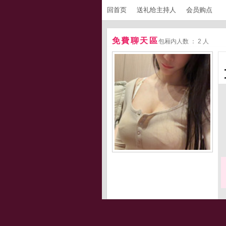
回首页
送礼给主持人
会员购点
免費聊天區
包厢内人数 ： 2 人