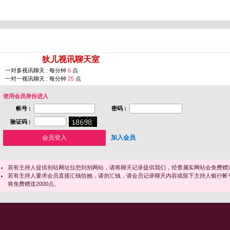
您即将进入 [
狄儿视讯聊天室
]
一对多视讯聊天 : 每分钟
6
点
一对一视讯聊天 : 每分钟
25
点
使用会员身份进入
帐号 :
密码 :
验证码 :
加入会员
若有主持人提供别站网址拉您到别网站，请将聊天记录提供我们，经查属实网站会免费赠送
若有主持人要求会员直接汇钱给她，请勿汇钱，请会员记录聊天内容或留下主持人银行帐
将免费赠送2000点。