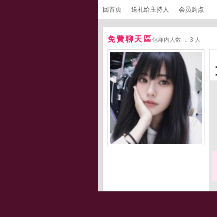
回首页
送礼给主持人
会员购点
免費聊天區
包厢内人数 ： 3 人