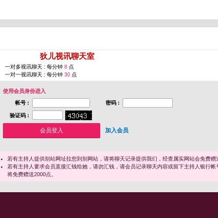
您即将进入 [
狄儿视讯聊天室
]
一对多视讯聊天 : 每分钟
8
点
一对一视讯聊天 : 每分钟
30
点
使用会员身份进入
帐号 :
密码 :
验证码 :
加入会员
若有主持人提供别站网址拉您到别网站，请将聊天记录提供我们，经查属实网站会免费赠送
若有主持人要求会员直接汇钱给她，请勿汇钱，请会员记录聊天内容或留下主持人银行帐
将免费赠送2000点。