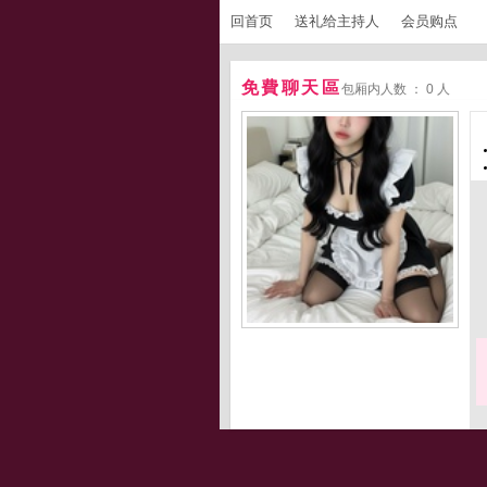
回首页
送礼给主持人
会员购点
免費聊天區
包厢内人数 ： 0 人