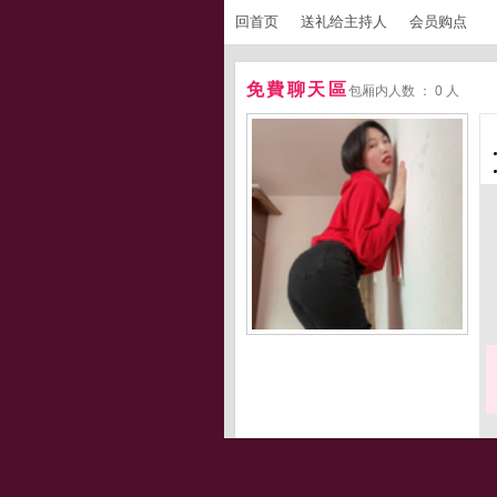
回首页
送礼给主持人
会员购点
免費聊天區
包厢内人数 ： 0 人