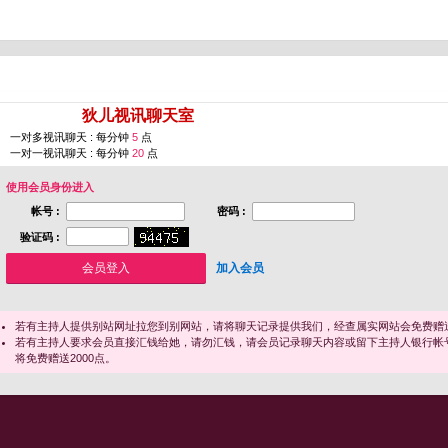
您即将进入 [
狄儿视讯聊天室
]
一对多视讯聊天 : 每分钟
5
点
一对一视讯聊天 : 每分钟
20
点
使用会员身份进入
帐号 :
密码 :
验证码 :
加入会员
若有主持人提供别站网址拉您到别网站，请将聊天记录提供我们，经查属实网站会免费赠送
若有主持人要求会员直接汇钱给她，请勿汇钱，请会员记录聊天内容或留下主持人银行帐
将免费赠送2000点。