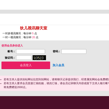
您即将进入 [
狄儿视讯聊天室
]
一对多视讯聊天 : 每分钟
5
点
一对一视讯聊天 : 每分钟
20
点
使用会员身份进入
帐号 :
密码 :
验证码 :
加入会员
若有主持人提供别站网址拉您到别网站，请将聊天记录提供我们，经查属实网站会免费赠送
若有主持人要求会员直接汇钱给她，请勿汇钱，请会员记录聊天内容或留下主持人银行帐
将免费赠送2000点。