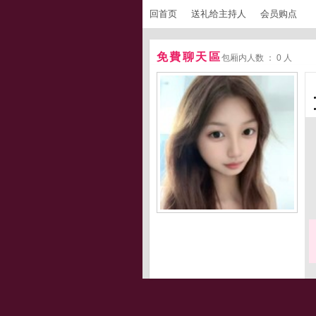
回首页
送礼给主持人
会员购点
免費聊天區
包厢内人数 ： 0 人