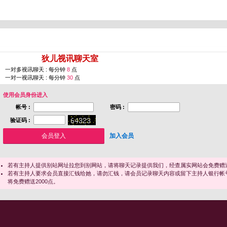
您即将进入 [
狄儿视讯聊天室
]
一对多视讯聊天 : 每分钟
8
点
一对一视讯聊天 : 每分钟
30
点
使用会员身份进入
帐号 :
密码 :
验证码 :
加入会员
若有主持人提供别站网址拉您到别网站，请将聊天记录提供我们，经查属实网站会免费赠送
若有主持人要求会员直接汇钱给她，请勿汇钱，请会员记录聊天内容或留下主持人银行帐
将免费赠送2000点。