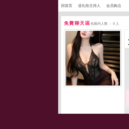
回首页
送礼给主持人
会员购点
免費聊天區
包厢内人数 ： 0 人