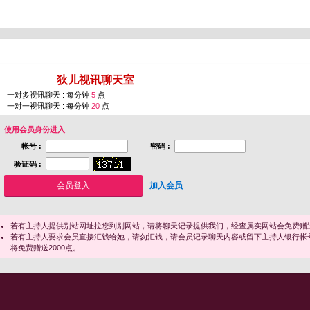
您即将进入 [
狄儿视讯聊天室
]
一对多视讯聊天 : 每分钟
5
点
一对一视讯聊天 : 每分钟
20
点
使用会员身份进入
帐号 :
密码 :
验证码 :
加入会员
若有主持人提供别站网址拉您到别网站，请将聊天记录提供我们，经查属实网站会免费赠送
若有主持人要求会员直接汇钱给她，请勿汇钱，请会员记录聊天内容或留下主持人银行帐
将免费赠送2000点。