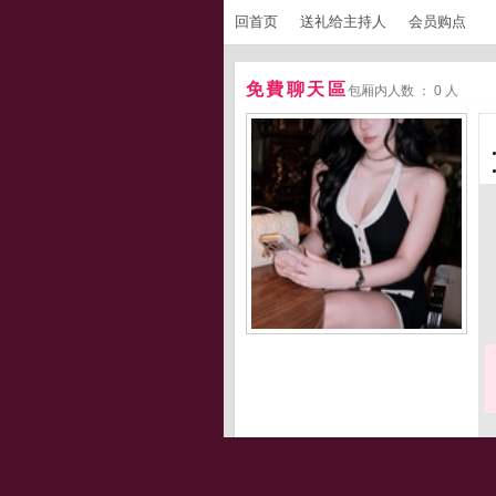
回首页
送礼给主持人
会员购点
免費聊天區
包厢内人数 ： 0 人