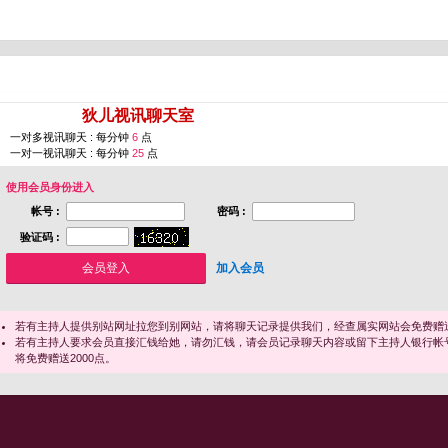
您即将进入 [
狄儿视讯聊天室
]
一对多视讯聊天 : 每分钟
6
点
一对一视讯聊天 : 每分钟
25
点
使用会员身份进入
帐号 :
密码 :
验证码 :
加入会员
若有主持人提供别站网址拉您到别网站，请将聊天记录提供我们，经查属实网站会免费赠送
若有主持人要求会员直接汇钱给她，请勿汇钱，请会员记录聊天内容或留下主持人银行帐
将免费赠送2000点。