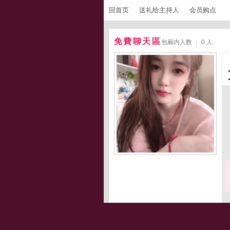
回首页
送礼给主持人
会员购点
免費聊天區
包厢内人数 ： 0 人