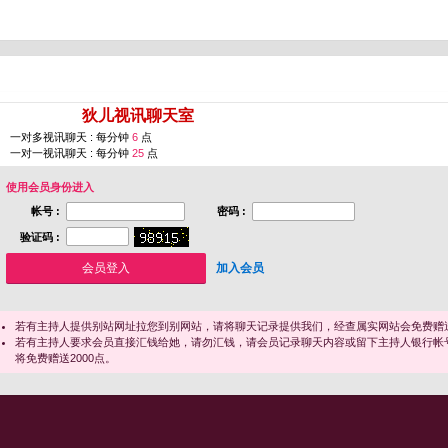
您即将进入 [
狄儿视讯聊天室
]
一对多视讯聊天 : 每分钟
6
点
一对一视讯聊天 : 每分钟
25
点
使用会员身份进入
帐号 :
密码 :
验证码 :
加入会员
若有主持人提供别站网址拉您到别网站，请将聊天记录提供我们，经查属实网站会免费赠送
若有主持人要求会员直接汇钱给她，请勿汇钱，请会员记录聊天内容或留下主持人银行帐
将免费赠送2000点。