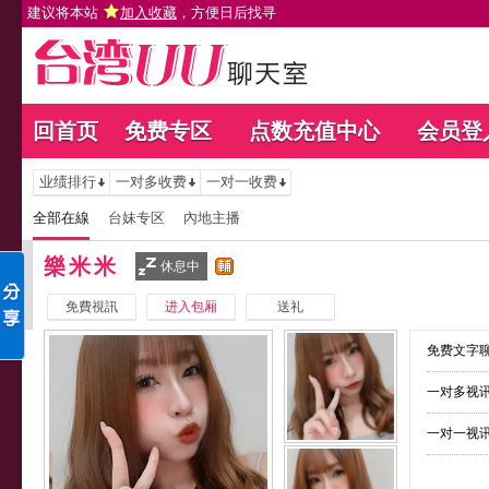
建议将本站
加入收藏
，方便日后找寻
回首页
免费专区
点数充值中心
会员登
业绩排行
一对多收费
一对一收费
全部在線
台妹专区
內地主播
樂米米
休息中
免費視訊
进入包厢
送礼
免费文字聊
一对多视讯
一对一视讯