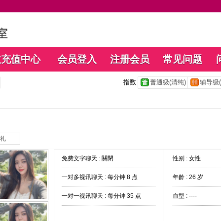
数充值中心
会员登入
注册会员
常见问题
指数
普通级(清纯)
辅导级(
礼
免费文字聊天 :
關閉
性别 : 女性
一对多视讯聊天 :
每分钟 8 点
年龄 : 26 岁
一对一视讯聊天 :
每分钟 35 点
血型 : ----