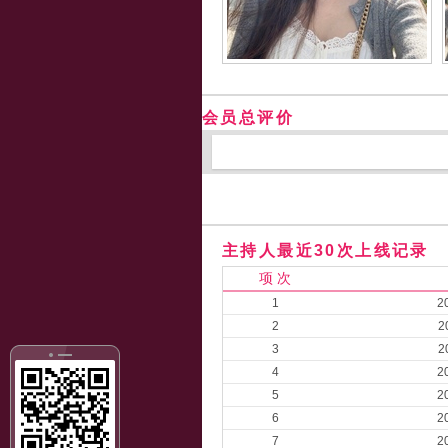
会员总评价
主持人最近30次上线记录
项 次
1
2
2
2
3
2
4
2
5
2
6
2
7
2