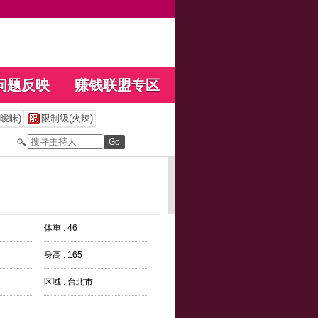
问题反映
赚钱联盟专区
暧昧)
限制级(火辣)
体重 : 46
身高 : 165
区域 : 台北市