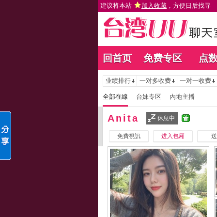
建议将本站
加入收藏
，方便日后找寻
回首页
免费专区
点
业绩排行
一对多收费
一对一收费
全部在線
台妹专区
內地主播
Anita
休息中
免費視訊
进入包厢
送