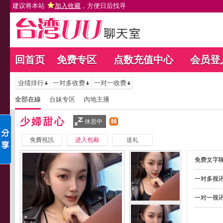
建议将本站
加入收藏
，方便日后找寻
回首页
免费专区
点数充值中心
会员登
业绩排行
一对多收费
一对一收费
全部在線
台妹专区
內地主播
少婦甜心
休息中
免費視訊
进入包厢
送礼
免费文字聊
一对多视讯
一对一视讯