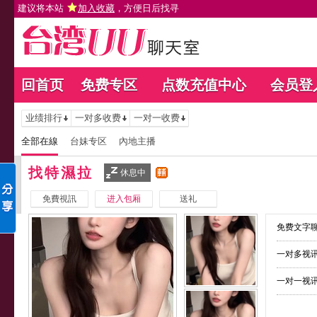
建议将本站
加入收藏
，方便日后找寻
回首页
免费专区
点数充值中心
会员登
业绩排行
一对多收费
一对一收费
全部在線
台妹专区
內地主播
找特濕拉
休息中
免費視訊
进入包厢
送礼
免费文字聊
一对多视讯
一对一视讯