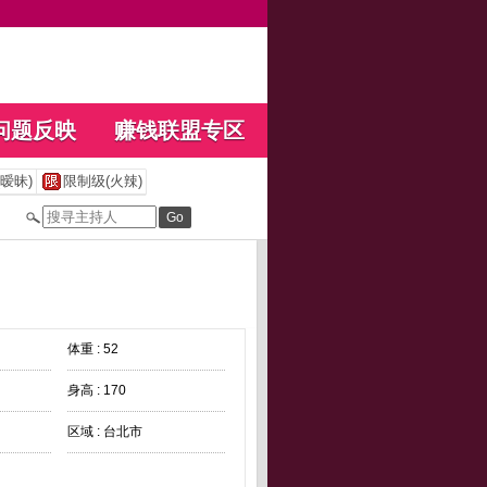
问题反映
赚钱联盟专区
暧昧)
限制级(火辣)
体重 : 52
身高 : 170
区域 : 台北市