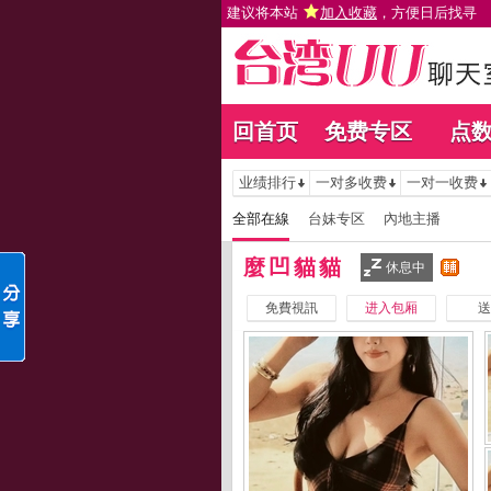
建议将本站
加入收藏
，方便日后找寻
回首页
免费专区
点
业绩排行
一对多收费
一对一收费
全部在線
台妹专区
內地主播
麼凹貓貓
休息中
免費視訊
进入包厢
送