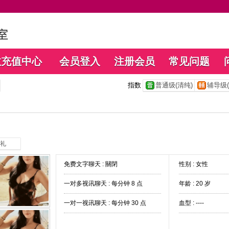
数充值中心
会员登入
注册会员
常见问题
指数
普通级(清纯)
辅导级(
礼
免费文字聊天 :
關閉
性别 : 女性
一对多视讯聊天 :
每分钟 8 点
年龄 : 20 岁
一对一视讯聊天 :
每分钟 30 点
血型 : ----