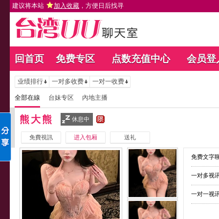
建议将本站
加入收藏
，方便日后找寻
回首页
免费专区
点数充值中心
会员登
业绩排行
一对多收费
一对一收费
全部在線
台妹专区
內地主播
熊大熊
休息中
免費視訊
进入包厢
送礼
免费文字聊
一对多视讯
一对一视讯