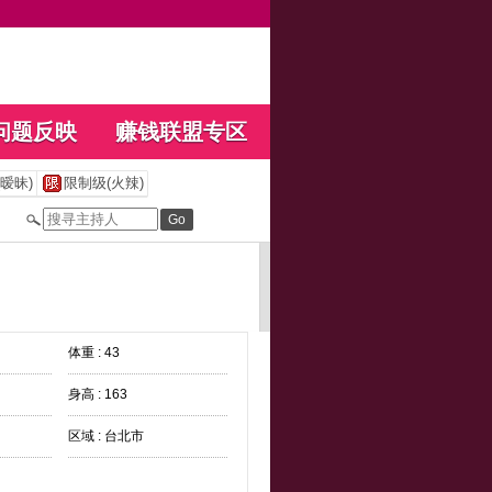
问题反映
赚钱联盟专区
暧昧)
限制级(火辣)
体重 : 43
身高 : 163
区域 : 台北市