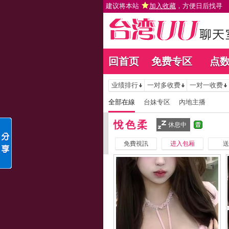
建议将本站
加入收藏
，方便日后找寻
回首页
免费专区
点
业绩排行
一对多收费
一对一收费
全部在線
台妹专区
內地主播
悅色柔
休息中
免費視訊
进入包厢
送