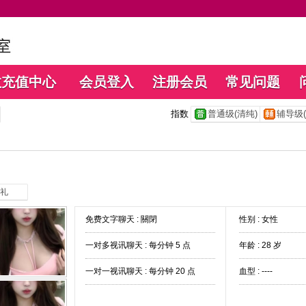
数充值中心
会员登入
注册会员
常见问题
指数
普通级(清纯)
辅导级(
礼
免费文字聊天 :
關閉
性别 : 女性
一对多视讯聊天 :
每分钟 5 点
年龄 : 28 岁
一对一视讯聊天 :
每分钟 20 点
血型 : ----