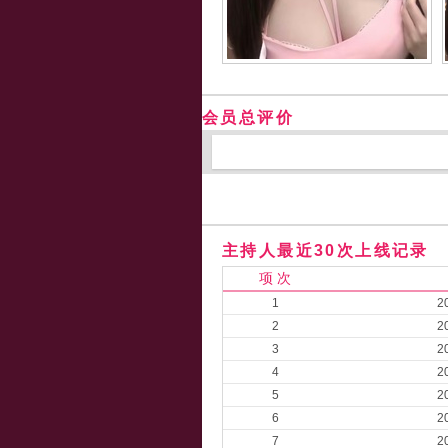
会员总评价
主持人最近30次上线记录
项 次
1
2
2
2
3
2
4
2
5
2
6
2
7
2